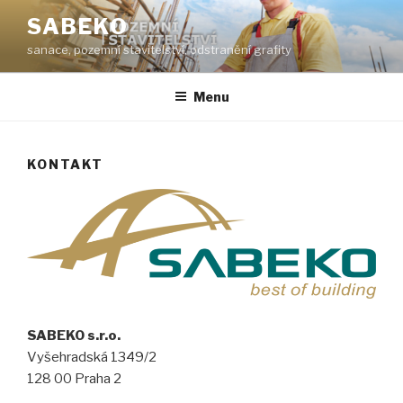
Přejít
SABEKO
k
sanace, pozemní stavitelství, odstranění grafity
obsahu
webu
Menu
KONTAKT
SABEKO s.r.o.
Vyšehradská 1349/2
128 00 Praha 2